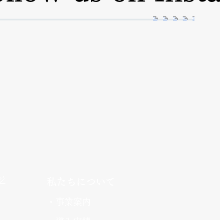
ジ
​私たちについて
​・事業案内